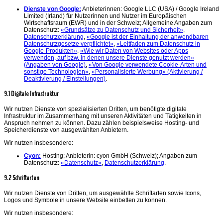
Dienste von Google:
Anbieterinnen: Google LLC (USA) / Google Ireland
Limited (Irland) für Nutzerinnen und Nutzer im Europäischen
Wirtschaftsraum (EWR) und in der Schweiz; Allgemeine Angaben zum
Datenschutz:
«Grundsätze zu Datenschutz und Sicherheit»
,
Datenschutzerklärung
,
«Google ist der Einhaltung der anwendbaren
Datenschutzgesetze verpflichtet»
,
«Leitfaden zum Datenschutz in
Google-Produkten»
,
«Wie wir Daten von Websites oder Apps
verwenden, auf bzw. in denen unsere Dienste genutzt werden»
(Angaben von Google)
,
«Von Google verwendete Cookie-Arten und
sonstige Technologien»
,
«Personalisierte Werbung» (Aktivierung /
Deaktivierung / Einstellungen)
.
9.1 Digitale Infrastruktur
Wir nutzen Dienste von spezialisierten Dritten, um benötigte digitale
Infrastruktur im Zusammenhang mit unseren Aktivitäten und Tätigkeiten in
Anspruch nehmen zu können. Dazu zählen beispielsweise Hosting- und
Speicherdienste von ausgewählten Anbietern.
Wir nutzen insbesondere:
Cyon:
Hosting; Anbieterin: cyon GmbH (Schweiz); Angaben zum
Datenschutz:
«Datenschutz»
,
Datenschutzerklärung
.
9.2 Schriftarten
Wir nutzen Dienste von Dritten, um ausgewählte Schriftarten sowie Icons,
Logos und Symbole in unsere Website einbetten zu können.
Wir nutzen insbesondere: