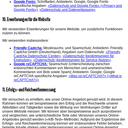
Google Fonts:
Schriftarten; Anbieterin: Google; Google Fonts-
spezifische Angaben:
«Datenschutz und Google Fonts» («Privacy and
Google Fonts»)
,
«Datenschutz und Datenerfassung»
.
10. Erweiterungen für die Website
Wir verwenden Erweiterungen für unsere Website, um zusätzliche Funktionen
nutzen zu können.
Wir verwenden insbesondere:
Friendly Captcha:
Missbrauchs- und Spamschutz; Anbieterin: Friendly
Captcha GmbH (Deutschland); Angaben zum Datenschutz:
«Friendly
Captcha Datenschutz-Center»
,
«Datenschutz¬bestimmungen für
Endnutzer»
,
«Datenschutz¬bestimmungen für Service-Nutzer»
.
Google reCAPTCHA:
Spamschutz (Unterscheidung zwischen
erwünschten Kommentaren von Menschen und unerwünschten
Kommentaren von Bots sowie Spam); Anbieterin: Google; Google
reCAPTCHA-spezifische Angaben:
«Was ist reCAPTCHA?» («What is
reCAPTCHA?»)
.
11. Erfolgs- und Reichweitenmessung
Wir versuchen zu ermitteln, wie unser Online-Angebot genutzt wird. In diesem
Rahmen können wir beispielsweise den Erfolg und die Reichweite unserer
Aktivitäten und Tätigkeiten sowie die Wirkung von Verlinkungen Dritter auf
unsere Website messen. Wir können aber beispielsweise auch ausprobieren
und vergleichen, wie unterschiedliche Teile oder Versionen unseres Online-
Angebotes genutzt werden («A/B-Test»-Methode). Aufgrund der Ergebnisse der
Erfolgs- und Reichweitenmessung können wir insbesondere Fehler beheben,
beliebte Inhalte stärken oder Verbesserungen an unserem Online-Angebot