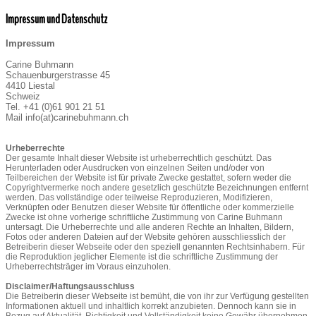
Impressum und Datenschutz
Impressum
Carine Buhmann
Schauenburgerstrasse 45
4410 Liestal
Schweiz
Tel. +41 (0)61 901 21 51
Mail info(at)carinebuhmann.ch
Urheberrechte
Der gesamte Inhalt dieser Website ist urheberrechtlich geschützt. Das
Herunterladen oder Ausdrucken von einzelnen Seiten und/oder von
Teilbereichen der Website ist für private Zwecke gestattet, sofern weder die
Copyrightvermerke noch andere gesetzlich geschützte Bezeichnungen entfernt
werden. Das vollständige oder teilweise Reproduzieren, Modifizieren,
Verknüpfen oder Benutzen dieser Website für öffentliche oder kommerzielle
Zwecke ist ohne vorherige schriftliche Zustimmung von Carine Buhmann
untersagt. Die Urheberrechte und alle anderen Rechte an Inhalten, Bildern,
Fotos oder anderen Dateien auf der Website gehören ausschliesslich der
Betreiberin dieser Webseite oder den speziell genannten Rechtsinhabern. Für
die Reproduktion jeglicher Elemente ist die schriftliche Zustimmung der
Urheberrechtsträger im Voraus einzuholen.
Disclaimer/Haftungsausschluss
Die Betreiberin dieser Webseite ist bemüht, die von ihr zur Verfügung gestellten
Informationen aktuell und inhaltlich korrekt anzubieten. Dennoch kann sie in
Bezug auf Aktualität, Richtigkeit und Vollständigkeit keine Gewähr übernehmen.