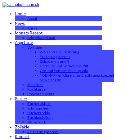
Home
About
News
Kurse
Monats Rezept
Schreibwerkstatt
Angebote
Vorträge
Weizenfreie Ernährung
Ernährungstrends
Zöliakie - na und?!
Getreide und Körner mit Pfiff
Öle und Fette im Brennpunkt
FODMAP - erfolgreiches Ernährungskonzept
bei Reizdarm
Seminare
Kochkurse
Projekte/Events
Bücher
Bücher aktuell
Schnäppchen
Bücherarchiv
Buchbestellung
Warenkorb
Zöliakie
Reizdarmsyndrom
Kontakt