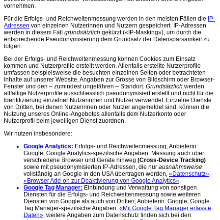
vornehmen.
Für die Erfolgs- und Reichweitenmessung werden in den meisten Fällen die
IP-
Adressen
von einzelnen Nutzerinnen und Nutzern gespeichert. IP-Adressen
werden in diesem Fall
grundsätzlich
gekürzt («IP-Masking»), um durch die
entsprechende Pseudonymisierung dem Grundsatz der Datensparsamkeit zu
folgen.
Bei der Erfolgs- und Reichweitenmessung können Cookies zum Einsatz
kommen und Nutzerprofile erstellt werden. Allenfalls erstellte Nutzerprofile
umfassen beispielsweise die besuchten einzelnen Seiten oder betrachteten
Inhalte auf unserer Website, Angaben zur Grösse von Bildschirm oder Browser-
Fenster und den – zumindest ungefähren – Standort.
Grundsätzlich
werden
allfällige Nutzerprofile ausschliesslich pseudonymisiert erstellt und nicht für die
Identifizierung einzelner Nutzerinnen und Nutzer verwendet. Einzelne Dienste
von Dritten, bei denen Nutzerinnen oder Nutzer angemeldet sind, können die
Nutzung unseres Online-Angebotes allenfalls dem Nutzerkonto oder
Nutzerprofil beim jeweiligen Dienst zuordnen.
Wir nutzen insbesondere:
Google Analytics:
Erfolgs- und Reichweitenmessung; Anbieterin:
Google; Google Analytics-spezifische Angaben: Messung auch über
verschiedene Browser und Geräte hinweg
(Cross-Device Tracking)
sowie mit pseudonymisierten IP-Adressen, die nur
ausnahmsweise
vollständig an Google in den USA übertragen werden,
«Datenschutz»
,
«Browser Add-on zur Deaktivierung von Google Analytics»
.
Google Tag Manager:
Einbindung und Verwaltung von sonstigen
Diensten für die Erfolgs- und Reichweitenmessung sowie weiteren
Diensten von Google als auch von Dritten; Anbieterin: Google; Google
Tag Manager-spezifische Angaben:
«Mit Google Tag Manager erfasste
Daten»
; weitere Angaben zum Datenschutz finden sich bei den