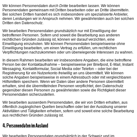
Wir können Personendaten
durch Dritte
bearbeiten lassen. Wir können
Personendaten gemeinsam mit Dritten bearbeiten oder an Dritte übermitteln.
Bei solchen Dritten handelt es sich insbesondere um spezialisierte Anbieter,
deren Leistungen wir in Anspruch nehmen. Wir gewährleisten auch bei solchen
Dritten den Datenschutz.
Wir bearbeiten Personendaten
grundsätzlich
nur mit Einwilligung der
betroffenen Personen. Sofern und soweit die Bearbeitung aus anderen
rechtlichen Gründen zulässig ist, können wir darauf verzichten, eine
Einwilligung einzuholen. Wir können Personendaten beispielsweise ohne
Einwilligung bearbeiten, um einen Vertrag zu erfüllen, um rechtlichen
Verpflichtungen nachzukommen oder um überwiegende Interessen zu wahren.
In diesem Rahmen bearbeiten wir insbesondere Angaben, die eine betroffene
Person bei der Kontaktaufnahme – beispielsweise per Briefpost, E-Mail, Instant
Messaging, Kontaktformular, Social Media oder Telefon – oder bei der
Registrierung für ein Nutzerkonto
freiwillig
an uns übermittelt. Wir können
solche Angaben beispielsweise in einem Adressbuch oder mit vergleichbaren
Hilfsmitteln speichern. Wenn wir Daten über andere Personen übermittelt
erhalten, sind die übermittelnden Personen verpflichtet, den Datenschutz
gegenüber diesen Personen zu gewährleisten sowie die Richtigkeit dieser
Personendaten sicherzustellen.
Wir bearbeiten ausserdem Personendaten, die wir von Dritten erhalten, aus
öffentlich zugänglichen Quellen beschaffen oder bei der Ausübung unserer
Aktivitäten und Tätigkeiten erheben, sofern und soweit eine solche Bearbeitung
aus rechtlichen Gründen zulässig ist.
4. Personendaten im Ausland
Wir bearbeiten Personendaten
grundsätzlich
in der Schweiz und im