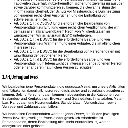
Tätigkeiten dauerhaft, nutzerfreundlich, sicher und zuverlässig ausüben
sowie darüber kommunizieren zu können, die Gewährleistung der
Informationssicherheit, der Schutz vor Missbrauch, die Durchsetzung
von eigenen rechtlichen Ansprüchen und die Einhaltung von
schweizerischem Recht.
Art. 6 Abs. 1 lit. c DSGVO für die erforderliche Bearbeitung von
Personendaten zur Erfüllung einer rechtlichen Verpflichtung, der wir
gemäss allenfalls anwendbarem Recht von Mitgliedstaaten im
Europäischen Wirtschaftsraum (EWR) unterliegen.
Art. 6 Abs. 1 lit. e DSGVO für die erforderliche Bearbeitung von
Personendaten zur Wahrnehmung einer Aufgabe, die im öffentlichen
Interesse liegt.
Art. 6 Abs. 1 lit. a DSGVO für die Bearbeitung von Personendaten mit
Einwilligung der betroffenen Person.
Art. 6 Abs. 1 lit. d DSGVO für die erforderliche Bearbeitung von
Personendaten, um lebenswichtige Interessen der betroffenen Person
oder einer anderen natürlichen Person zu schützen.
3. Art, Umfang und Zweck
Wir bearbeiten jene Personendaten, die
erforderlich
sind, um unsere Aktivitäten
und Tätigkeiten dauerhaft, nutzerfreundlich, sicher und zuverlässig ausüben zu
können. Solche Personendaten können insbesondere in die Kategorien von
Bestandes- und Kontaktdaten, Browser- und Gerätedaten, Inhaltsdaten, Meta-
bzw. Randdaten und Nutzungsdaten, Standortdaten, Verkaufsdaten sowie
Vertrags- und Zahlungsdaten fallen.
Wir bearbeiten Personendaten während jener
Dauer
, die für den jeweiligen
Zweck bzw. die jeweiligen Zwecke oder gesetzlich erforderlich ist.
Personendaten, deren Bearbeitung nicht mehr erforderlich ist, werden
anonymisiert oder gelöscht.