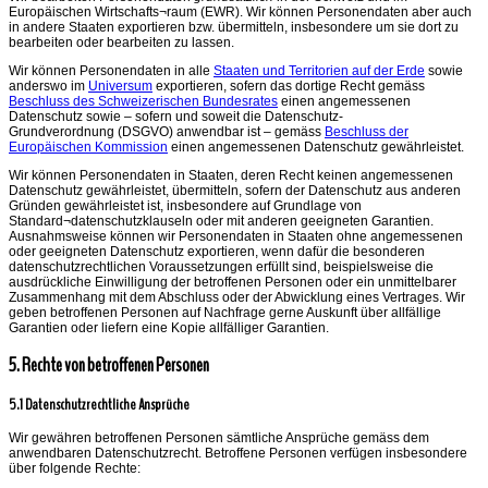
Europäischen Wirtschafts¬raum (EWR). Wir können Personendaten aber auch
in andere Staaten exportieren bzw. übermitteln, insbesondere um sie dort zu
bearbeiten oder bearbeiten zu lassen.
Wir können Personendaten in alle
Staaten und Territorien auf der Erde
sowie
anderswo im
Universum
exportieren, sofern das dortige Recht gemäss
Beschluss des Schweizerischen Bundesrates
einen angemessenen
Datenschutz sowie – sofern und soweit die Datenschutz-
Grundverordnung (DSGVO) anwendbar ist – gemäss
Beschluss der
Europäischen Kommission
einen angemessenen Datenschutz gewährleistet.
Wir können Personendaten in Staaten, deren Recht keinen angemessenen
Datenschutz gewährleistet, übermitteln, sofern der Datenschutz aus anderen
Gründen gewährleistet ist, insbesondere auf Grundlage von
Standard¬datenschutzklauseln oder mit anderen geeigneten Garantien.
Ausnahmsweise können wir Personendaten in Staaten ohne angemessenen
oder geeigneten Datenschutz exportieren, wenn dafür die besonderen
datenschutzrechtlichen Voraussetzungen erfüllt sind, beispielsweise die
ausdrückliche Einwilligung der betroffenen Personen oder ein unmittelbarer
Zusammenhang mit dem Abschluss oder der Abwicklung eines Vertrages. Wir
geben betroffenen Personen auf Nachfrage gerne Auskunft über allfällige
Garantien oder liefern eine Kopie allfälliger Garantien.
5. Rechte von betroffenen Personen
5.1 Datenschutzrechtliche Ansprüche
Wir gewähren betroffenen Personen sämtliche Ansprüche gemäss dem
anwendbaren Datenschutzrecht. Betroffene Personen verfügen insbesondere
über folgende Rechte: