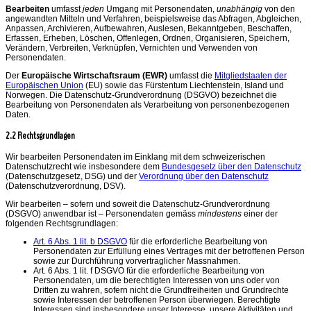
Bearbeiten
umfasst
jeden
Umgang mit Personendaten,
unabhängig
von den
angewandten Mitteln und Verfahren, beispielsweise das Abfragen, Abgleichen,
Anpassen, Archivieren, Aufbewahren, Auslesen, Bekanntgeben, Beschaffen,
Erfassen, Erheben, Löschen, Offenlegen, Ordnen, Organisieren, Speichern,
Verändern, Verbreiten, Verknüpfen, Vernichten und Verwenden von
Personendaten.
Der
Europäische Wirtschaftsraum (EWR)
umfasst die
Mitgliedstaaten der
Europäischen Union
(EU) sowie das Fürstentum Liechtenstein, Island und
Norwegen. Die Datenschutz-Grundverordnung (DSGVO) bezeichnet die
Bearbeitung von Personendaten als Verarbeitung von personenbezogenen
Daten.
2.2 Rechtsgrundlagen
Wir bearbeiten Personendaten im Einklang mit dem schweizerischen
Datenschutzrecht wie insbesondere dem
Bundesgesetz über den Datenschutz
(Datenschutzgesetz, DSG) und der
Verordnung über den Datenschutz
(Datenschutzverordnung, DSV).
Wir bearbeiten – sofern und soweit die Datenschutz-Grundverordnung
(DSGVO) anwendbar ist – Personendaten gemäss
mindestens
einer der
folgenden Rechtsgrundlagen:
Art. 6 Abs. 1 lit. b DSGVO
für die erforderliche Bearbeitung von
Personendaten zur Erfüllung eines Vertrages mit der betroffenen Person
sowie zur Durchführung vorvertraglicher Massnahmen.
Art. 6 Abs. 1 lit. f DSGVO für die erforderliche Bearbeitung von
Personendaten, um die berechtigten Interessen von uns oder von
Dritten zu wahren, sofern nicht die Grundfreiheiten und Grundrechte
sowie Interessen der betroffenen Person überwiegen. Berechtigte
Interessen sind insbesondere unser Interesse, unsere Aktivitäten und