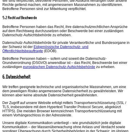
Wir sind verpflichtet, betroffene Personen, die Auskunft verlangen oder andere
Rechte geltend machen, mit angemessenen Massnahmen zu identifizieren.
Betroffene Personen sind zur Mitwirkung verpflichtet.
5.2 Recht auf Beschwerde
Betroffene Personen haben das Recht, ihre datenschutzrechtlichen Ansprüche
auf dem Rechtsweg durchzusetzen oder Beschwerde bei einer zuständigen
Datenschutz-Aufsichtsbehörde zu erheben.
Datenschutz-Aufsichtsbehörde für private Verantwortliche und Bundesorgane in
der Schweiz ist der
Eidgenössische Datenschutz- und
Öffentlichkeitsbeauftragte
(EDÖB).
Betroffene Personen haben – sofern und soweit die Datenschutz-
Grundverordnung (DSGVO) anwendbar ist – das Recht, Beschwerde bei einer
zuständigen
europäischen Datenschutz-Aufsichtsbehörde
zu erheben.
6. Datensicherheit
Wir treffen geeignete technische und organisatorische Massnahmen, um eine
dem jeweiligen Risiko angemessene Datensicherheit zu gewährleisten. Wir
können aber keine absolute Datensicherheit gewährleisten.
Der Zugriff auf unsere Website erfolgt mittels Transportverschlüsselung (SSL /
TLS, insbesondere mit dem Hypertext Transfer Protocol Secure, abgekürzt
HTTPS). Die meisten Browser kennzeichnen Transportverschlüsselung mit
einem Vorhängeschloss in der Adressleiste.
Unsere digitale Kommunikation unterliegt – wie
grundsätzlich
jede digitale
Kommunikation – der Massenüberwachung ohne Anlass und Verdacht sowie
sonstiger Überwachung durch Sicherheitsbehörden in der Schweiz, im übrigen