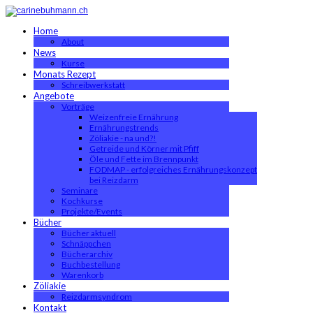
Home
About
News
Kurse
Monats Rezept
Schreibwerkstatt
Angebote
Vorträge
Weizenfreie Ernährung
Ernährungstrends
Zöliakie - na und?!
Getreide und Körner mit Pfiff
Öle und Fette im Brennpunkt
FODMAP - erfolgreiches Ernährungskonzept
bei Reizdarm
Seminare
Kochkurse
Projekte/Events
Bücher
Bücher aktuell
Schnäppchen
Bücherarchiv
Buchbestellung
Warenkorb
Zöliakie
Reizdarmsyndrom
Kontakt