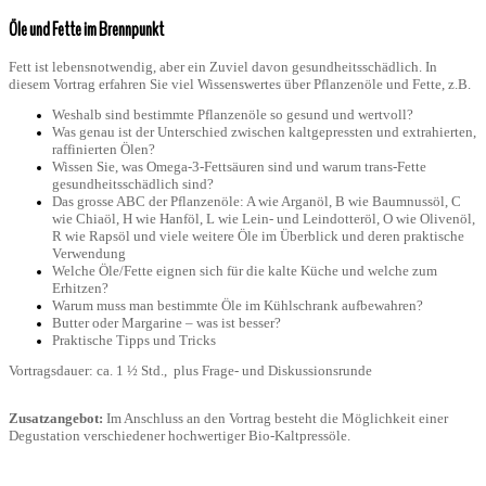
Öle und Fette im Brennpunkt
Fett ist lebensnotwendig, aber ein Zuviel davon gesundheitsschädlich. In
diesem Vortrag erfahren Sie viel Wissenswertes über Pflanzenöle und Fette, z.B.
Weshalb sind bestimmte Pflanzenöle so gesund und wertvoll?
Was genau ist der Unterschied zwischen kaltgepressten und extrahierten,
raffinierten Ölen?
Wissen Sie, was Omega-3-Fettsäuren sind und warum trans-Fette
gesundheitsschädlich sind?
Das grosse ABC der Pflanzenöle: A wie Arganöl, B wie Baumnussöl, C
wie Chiaöl, H wie Hanföl, L wie Lein- und Leindotteröl,
O wie Olivenöl,
R wie Rapsöl und viele weitere Öle im Überblick und deren praktische
Verwendung
Welche Öle/Fette eignen sich für die kalte Küche und welche zum
Erhitzen?
Warum muss man bestimmte Öle im Kühlschrank aufbewahren?
Butter oder Margarine – was ist besser?
Praktische Tipps und Tricks
Vortragsdauer: ca. 1 ½ Std., plus Frage- und Diskussionsrunde
Zusatzangebot:
Im Anschluss an den Vortrag besteht die Möglichkeit einer
Degustation verschiedener hochwertiger Bio-Kaltpressöle.