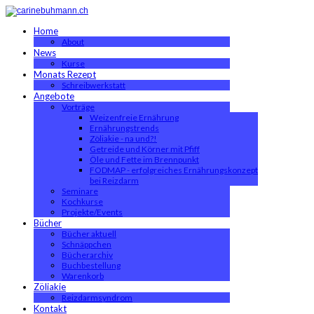
Home
About
News
Kurse
Monats Rezept
Schreibwerkstatt
Angebote
Vorträge
Weizenfreie Ernährung
Ernährungstrends
Zöliakie - na und?!
Getreide und Körner mit Pfiff
Öle und Fette im Brennpunkt
FODMAP - erfolgreiches Ernährungskonzept
bei Reizdarm
Seminare
Kochkurse
Projekte/Events
Bücher
Bücher aktuell
Schnäppchen
Bücherarchiv
Buchbestellung
Warenkorb
Zöliakie
Reizdarmsyndrom
Kontakt