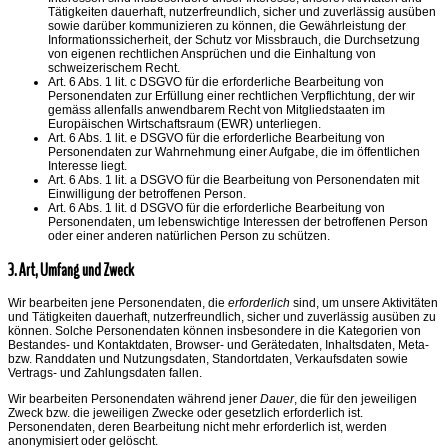
Tätigkeiten dauerhaft, nutzerfreundlich, sicher und zuverlässig ausüben
sowie darüber kommunizieren zu können, die Gewährleistung der
Informationssicherheit, der Schutz vor Missbrauch, die Durchsetzung
von eigenen rechtlichen Ansprüchen und die Einhaltung von
schweizerischem Recht.
Art. 6 Abs. 1 lit. c DSGVO für die erforderliche Bearbeitung von
Personendaten zur Erfüllung einer rechtlichen Verpflichtung, der wir
gemäss allenfalls anwendbarem Recht von Mitgliedstaaten im
Europäischen Wirtschaftsraum (EWR) unterliegen.
Art. 6 Abs. 1 lit. e DSGVO für die erforderliche Bearbeitung von
Personendaten zur Wahrnehmung einer Aufgabe, die im öffentlichen
Interesse liegt.
Art. 6 Abs. 1 lit. a DSGVO für die Bearbeitung von Personendaten mit
Einwilligung der betroffenen Person.
Art. 6 Abs. 1 lit. d DSGVO für die erforderliche Bearbeitung von
Personendaten, um lebenswichtige Interessen der betroffenen Person
oder einer anderen natürlichen Person zu schützen.
3. Art, Umfang und Zweck
Wir bearbeiten jene Personendaten, die
erforderlich
sind, um unsere Aktivitäten
und Tätigkeiten dauerhaft, nutzerfreundlich, sicher und zuverlässig ausüben zu
können. Solche Personendaten können insbesondere in die Kategorien von
Bestandes- und Kontaktdaten, Browser- und Gerätedaten, Inhaltsdaten, Meta-
bzw. Randdaten und Nutzungsdaten, Standortdaten, Verkaufsdaten sowie
Vertrags- und Zahlungsdaten fallen.
Wir bearbeiten Personendaten während jener
Dauer
, die für den jeweiligen
Zweck bzw. die jeweiligen Zwecke oder gesetzlich erforderlich ist.
Personendaten, deren Bearbeitung nicht mehr erforderlich ist, werden
anonymisiert oder gelöscht.