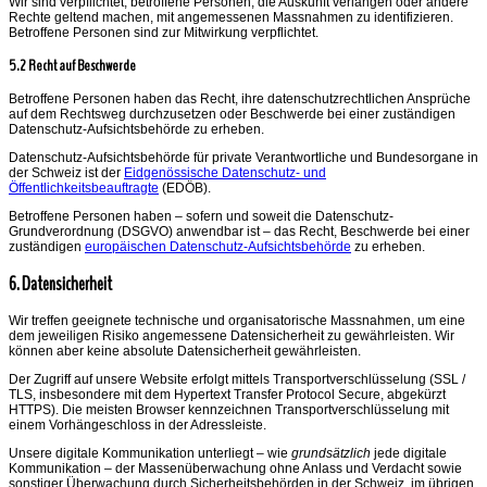
Wir sind verpflichtet, betroffene Personen, die Auskunft verlangen oder andere
Rechte geltend machen, mit angemessenen Massnahmen zu identifizieren.
Betroffene Personen sind zur Mitwirkung verpflichtet.
5.2 Recht auf Beschwerde
Betroffene Personen haben das Recht, ihre datenschutzrechtlichen Ansprüche
auf dem Rechtsweg durchzusetzen oder Beschwerde bei einer zuständigen
Datenschutz-Aufsichtsbehörde zu erheben.
Datenschutz-Aufsichtsbehörde für private Verantwortliche und Bundesorgane in
der Schweiz ist der
Eidgenössische Datenschutz- und
Öffentlichkeitsbeauftragte
(EDÖB).
Betroffene Personen haben – sofern und soweit die Datenschutz-
Grundverordnung (DSGVO) anwendbar ist – das Recht, Beschwerde bei einer
zuständigen
europäischen Datenschutz-Aufsichtsbehörde
zu erheben.
6. Datensicherheit
Wir treffen geeignete technische und organisatorische Massnahmen, um eine
dem jeweiligen Risiko angemessene Datensicherheit zu gewährleisten. Wir
können aber keine absolute Datensicherheit gewährleisten.
Der Zugriff auf unsere Website erfolgt mittels Transportverschlüsselung (SSL /
TLS, insbesondere mit dem Hypertext Transfer Protocol Secure, abgekürzt
HTTPS). Die meisten Browser kennzeichnen Transportverschlüsselung mit
einem Vorhängeschloss in der Adressleiste.
Unsere digitale Kommunikation unterliegt – wie
grundsätzlich
jede digitale
Kommunikation – der Massenüberwachung ohne Anlass und Verdacht sowie
sonstiger Überwachung durch Sicherheitsbehörden in der Schweiz, im übrigen