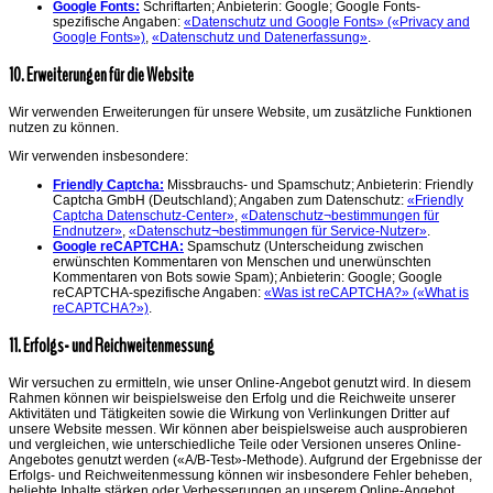
Google Fonts:
Schriftarten; Anbieterin: Google; Google Fonts-
spezifische Angaben:
«Datenschutz und Google Fonts» («Privacy and
Google Fonts»)
,
«Datenschutz und Datenerfassung»
.
10. Erweiterungen für die Website
Wir verwenden Erweiterungen für unsere Website, um zusätzliche Funktionen
nutzen zu können.
Wir verwenden insbesondere:
Friendly Captcha:
Missbrauchs- und Spamschutz; Anbieterin: Friendly
Captcha GmbH (Deutschland); Angaben zum Datenschutz:
«Friendly
Captcha Datenschutz-Center»
,
«Datenschutz¬bestimmungen für
Endnutzer»
,
«Datenschutz¬bestimmungen für Service-Nutzer»
.
Google reCAPTCHA:
Spamschutz (Unterscheidung zwischen
erwünschten Kommentaren von Menschen und unerwünschten
Kommentaren von Bots sowie Spam); Anbieterin: Google; Google
reCAPTCHA-spezifische Angaben:
«Was ist reCAPTCHA?» («What is
reCAPTCHA?»)
.
11. Erfolgs- und Reichweitenmessung
Wir versuchen zu ermitteln, wie unser Online-Angebot genutzt wird. In diesem
Rahmen können wir beispielsweise den Erfolg und die Reichweite unserer
Aktivitäten und Tätigkeiten sowie die Wirkung von Verlinkungen Dritter auf
unsere Website messen. Wir können aber beispielsweise auch ausprobieren
und vergleichen, wie unterschiedliche Teile oder Versionen unseres Online-
Angebotes genutzt werden («A/B-Test»-Methode). Aufgrund der Ergebnisse der
Erfolgs- und Reichweitenmessung können wir insbesondere Fehler beheben,
beliebte Inhalte stärken oder Verbesserungen an unserem Online-Angebot