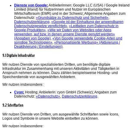
Dienste von Google:
Anbieterinnen: Google LLC (USA) / Google Ireland
Limited (Irland) für Nutzerinnen und Nutzer im Europäischen
Wirtschaftsraum (EWR) und in der Schweiz; Allgemeine Angaben zum
Datenschutz:
«Grundsätze zu Datenschutz und Sicherheit»
,
Datenschutzerklärung
,
«Google ist der Einhaltung der anwendbaren
Datenschutzgesetze verpflichtet»
,
«Leitfaden zum Datenschutz in
Google-Produkten»
,
«Wie wir Daten von Websites oder Apps
verwenden, auf bzw. in denen unsere Dienste genutzt werden»
(Angaben von Google)
,
«Von Google verwendete Cookie-Arten und
sonstige Technologien»
,
«Personalisierte Werbung» (Aktivierung /
Deaktivierung / Einstellungen)
.
9.1 Digitale Infrastruktur
Wir nutzen Dienste von spezialisierten Dritten, um benötigte digitale
Infrastruktur im Zusammenhang mit unseren Aktivitäten und Tätigkeiten in
Anspruch nehmen zu können. Dazu zählen beispielsweise Hosting- und
Speicherdienste von ausgewählten Anbietern.
Wir nutzen insbesondere:
Cyon:
Hosting; Anbieterin: cyon GmbH (Schweiz); Angaben zum
Datenschutz:
«Datenschutz»
,
Datenschutzerklärung
.
9.2 Schriftarten
Wir nutzen Dienste von Dritten, um ausgewählte Schriftarten sowie Icons,
Logos und Symbole in unsere Website einbetten zu können.
Wir nutzen insbesondere: