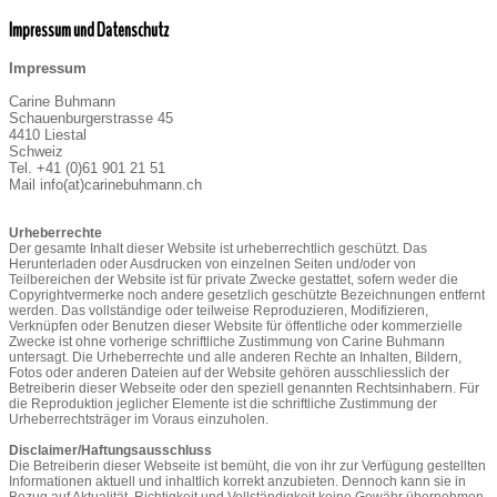
Impressum und Datenschutz
Impressum
Carine Buhmann
Schauenburgerstrasse 45
4410 Liestal
Schweiz
Tel. +41 (0)61 901 21 51
Mail info(at)carinebuhmann.ch
Urheberrechte
Der gesamte Inhalt dieser Website ist urheberrechtlich geschützt. Das
Herunterladen oder Ausdrucken von einzelnen Seiten und/oder von
Teilbereichen der Website ist für private Zwecke gestattet, sofern weder die
Copyrightvermerke noch andere gesetzlich geschützte Bezeichnungen entfernt
werden. Das vollständige oder teilweise Reproduzieren, Modifizieren,
Verknüpfen oder Benutzen dieser Website für öffentliche oder kommerzielle
Zwecke ist ohne vorherige schriftliche Zustimmung von Carine Buhmann
untersagt. Die Urheberrechte und alle anderen Rechte an Inhalten, Bildern,
Fotos oder anderen Dateien auf der Website gehören ausschliesslich der
Betreiberin dieser Webseite oder den speziell genannten Rechtsinhabern. Für
die Reproduktion jeglicher Elemente ist die schriftliche Zustimmung der
Urheberrechtsträger im Voraus einzuholen.
Disclaimer/Haftungsausschluss
Die Betreiberin dieser Webseite ist bemüht, die von ihr zur Verfügung gestellten
Informationen aktuell und inhaltlich korrekt anzubieten. Dennoch kann sie in
Bezug auf Aktualität, Richtigkeit und Vollständigkeit keine Gewähr übernehmen.