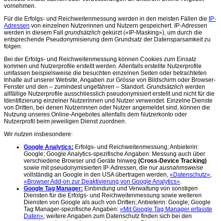
vornehmen.
Für die Erfolgs- und Reichweitenmessung werden in den meisten Fällen die
IP-
Adressen
von einzelnen Nutzerinnen und Nutzern gespeichert. IP-Adressen
werden in diesem Fall
grundsätzlich
gekürzt («IP-Masking»), um durch die
entsprechende Pseudonymisierung dem Grundsatz der Datensparsamkeit zu
folgen.
Bei der Erfolgs- und Reichweitenmessung können Cookies zum Einsatz
kommen und Nutzerprofile erstellt werden. Allenfalls erstellte Nutzerprofile
umfassen beispielsweise die besuchten einzelnen Seiten oder betrachteten
Inhalte auf unserer Website, Angaben zur Grösse von Bildschirm oder Browser-
Fenster und den – zumindest ungefähren – Standort.
Grundsätzlich
werden
allfällige Nutzerprofile ausschliesslich pseudonymisiert erstellt und nicht für die
Identifizierung einzelner Nutzerinnen und Nutzer verwendet. Einzelne Dienste
von Dritten, bei denen Nutzerinnen oder Nutzer angemeldet sind, können die
Nutzung unseres Online-Angebotes allenfalls dem Nutzerkonto oder
Nutzerprofil beim jeweiligen Dienst zuordnen.
Wir nutzen insbesondere:
Google Analytics:
Erfolgs- und Reichweitenmessung; Anbieterin:
Google; Google Analytics-spezifische Angaben: Messung auch über
verschiedene Browser und Geräte hinweg
(Cross-Device Tracking)
sowie mit pseudonymisierten IP-Adressen, die nur
ausnahmsweise
vollständig an Google in den USA übertragen werden,
«Datenschutz»
,
«Browser Add-on zur Deaktivierung von Google Analytics»
.
Google Tag Manager:
Einbindung und Verwaltung von sonstigen
Diensten für die Erfolgs- und Reichweitenmessung sowie weiteren
Diensten von Google als auch von Dritten; Anbieterin: Google; Google
Tag Manager-spezifische Angaben:
«Mit Google Tag Manager erfasste
Daten»
; weitere Angaben zum Datenschutz finden sich bei den