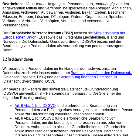
Bearbeiten
umfasst
jeden
Umgang mit Personendaten,
unabhängig
von den
angewandten Mitteln und Verfahren, beispielsweise das Abfragen, Abgleichen,
Anpassen, Archivieren, Aufbewahren, Auslesen, Bekanntgeben, Beschaffen,
Erfassen, Erheben, Löschen, Offenlegen, Ordnen, Organisieren, Speichern,
Verändern, Verbreiten, Verknüpfen, Vernichten und Verwenden von
Personendaten.
Der
Europäische Wirtschaftsraum (EWR)
umfasst die
Mitgliedstaaten der
Europäischen Union
(EU) sowie das Fürstentum Liechtenstein, Island und
Norwegen. Die Datenschutz-Grundverordnung (DSGVO) bezeichnet die
Bearbeitung von Personendaten als Verarbeitung von personenbezogenen
Daten.
2.2 Rechtsgrundlagen
Wir bearbeiten Personendaten im Einklang mit dem schweizerischen
Datenschutzrecht wie insbesondere dem
Bundesgesetz über den Datenschutz
(Datenschutzgesetz, DSG) und der
Verordnung über den Datenschutz
(Datenschutzverordnung, DSV).
Wir bearbeiten – sofern und soweit die Datenschutz-Grundverordnung
(DSGVO) anwendbar ist – Personendaten gemäss
mindestens
einer der
folgenden Rechtsgrundlagen:
Art. 6 Abs. 1 lit. b DSGVO
für die erforderliche Bearbeitung von
Personendaten zur Erfüllung eines Vertrages mit der betroffenen Person
sowie zur Durchführung vorvertraglicher Massnahmen.
Art. 6 Abs. 1 lit. f DSGVO für die erforderliche Bearbeitung von
Personendaten, um die berechtigten Interessen von uns oder von
Dritten zu wahren, sofern nicht die Grundfreiheiten und Grundrechte
sowie Interessen der betroffenen Person überwiegen. Berechtigte
Interessen sind insbesondere unser Interesse, unsere Aktivitäten und