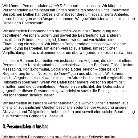
Wir können Personendaten
durch Dritte
bearbeiten lassen. Wir können
Personendaten gemeinsam mit Dritten bearbeiten oder an Dritte übermitteln.
Bei solchen Dritten handelt es sich insbesondere um spezialisierte Anbieter,
deren Leistungen wir in Anspruch nehmen. Wir gewährleisten auch bei solchen
Dritten den Datenschutz.
Wir bearbeiten Personendaten
grundsätzlich
nur mit Einwilligung der
betroffenen Personen. Sofern und soweit die Bearbeitung aus anderen
rechtlichen Gründen zulässig ist, können wir darauf verzichten, eine
Einwilligung einzuholen. Wir können Personendaten beispielsweise ohne
Einwilligung bearbeiten, um einen Vertrag zu erfüllen, um rechtlichen
Verpflichtungen nachzukommen oder um überwiegende Interessen zu wahren.
In diesem Rahmen bearbeiten wir insbesondere Angaben, die eine betroffene
Person bei der Kontaktaufnahme – beispielsweise per Briefpost, E-Mail, Instant
Messaging, Kontaktformular, Social Media oder Telefon – oder bei der
Registrierung für ein Nutzerkonto
freiwillig
an uns übermittelt. Wir können
solche Angaben beispielsweise in einem Adressbuch oder mit vergleichbaren
Hilfsmitteln speichern. Wenn wir Daten über andere Personen übermittelt
erhalten, sind die übermittelnden Personen verpflichtet, den Datenschutz
gegenüber diesen Personen zu gewährleisten sowie die Richtigkeit dieser
Personendaten sicherzustellen.
Wir bearbeiten ausserdem Personendaten, die wir von Dritten erhalten, aus
öffentlich zugänglichen Quellen beschaffen oder bei der Ausübung unserer
Aktivitäten und Tätigkeiten erheben, sofern und soweit eine solche Bearbeitung
aus rechtlichen Gründen zulässig ist.
4. Personendaten im Ausland
Wir bearbeiten Personendaten
grundsätzlich
in der Schweiz und im