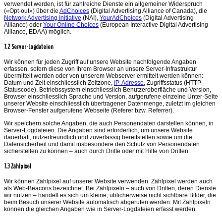
verwendet werden, ist für zahlreiche Dienste ein allgemeiner Widerspruch
(«Opt-out») über die
AdChoices
(Digital Advertising Alliance of Canada), die
Network Advertising Initiative
(NAI),
YourAdChoices
(Digital Advertising
Alliance) oder
Your Online Choices
(European Interactive Digital Advertising
Alliance, EDAA) möglich.
7.2 Server-Logdateien
Wir können für jeden Zugriff auf unsere Website nachfolgende Angaben
erfassen, sofern diese von Ihrem Browser an unsere Server-Infrastruktur
übermittelt werden oder von unserem Webserver ermittelt werden können:
Datum und Zeit einschliesslich Zeitzone,
IP-Adresse
, Zugriffsstatus (HTTP-
Statuscode), Betriebssystem einschliesslich Benutzeroberfläche und Version,
Browser einschliesslich Sprache und Version, aufgerufene einzelne Unter-Seite
unserer Website einschliesslich übertragener Datenmenge, zuletzt im gleichen
Browser-Fenster aufgerufene Webseite (Referer bzw. Referrer).
Wir speichern solche Angaben, die auch Personendaten darstellen können, in
Server-Logdateien. Die Angaben sind erforderlich, um unsere Website
dauerhaft, nutzerfreundlich und zuverlässig bereitstellen sowie um die
Datensicherheit und damit insbesondere den Schutz von Personendaten
sicherstellen zu können – auch durch Dritte oder mit Hilfe von Dritten.
7.3 Zählpixel
Wir können Zählpixel auf unserer Website verwenden. Zählpixel werden auch
als Web-Beacons bezeichnet. Bei Zählpixeln – auch von Dritten, deren Dienste
wir nutzen – handelt es sich um kleine, üblicherweise nicht sichtbare Bilder, die
beim Besuch unserer Website automatisch abgerufen werden. Mit Zählpixeln
können die gleichen Angaben wie in Server-Logdateien erfasst werden.