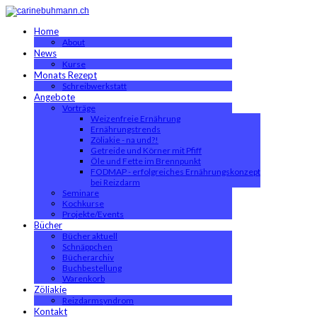
Home
About
News
Kurse
Monats Rezept
Schreibwerkstatt
Angebote
Vorträge
Weizenfreie Ernährung
Ernährungstrends
Zöliakie - na und?!
Getreide und Körner mit Pfiff
Öle und Fette im Brennpunkt
FODMAP - erfolgreiches Ernährungskonzept
bei Reizdarm
Seminare
Kochkurse
Projekte/Events
Bücher
Bücher aktuell
Schnäppchen
Bücherarchiv
Buchbestellung
Warenkorb
Zöliakie
Reizdarmsyndrom
Kontakt