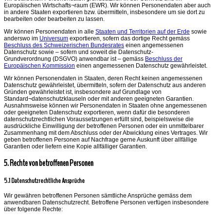
Europäischen Wirtschafts¬raum (EWR). Wir können Personendaten aber auch
in andere Staaten exportieren bzw. übermitteln, insbesondere um sie dort zu
bearbeiten oder bearbeiten zu lassen.
Wir können Personendaten in alle
Staaten und Territorien auf der Erde
sowie
anderswo im
Universum
exportieren, sofern das dortige Recht gemäss
Beschluss des Schweizerischen Bundesrates
einen angemessenen
Datenschutz sowie – sofern und soweit die Datenschutz-
Grundverordnung (DSGVO) anwendbar ist – gemäss
Beschluss der
Europäischen Kommission
einen angemessenen Datenschutz gewährleistet.
Wir können Personendaten in Staaten, deren Recht keinen angemessenen
Datenschutz gewährleistet, übermitteln, sofern der Datenschutz aus anderen
Gründen gewährleistet ist, insbesondere auf Grundlage von
Standard¬datenschutzklauseln oder mit anderen geeigneten Garantien.
Ausnahmsweise können wir Personendaten in Staaten ohne angemessenen
oder geeigneten Datenschutz exportieren, wenn dafür die besonderen
datenschutzrechtlichen Voraussetzungen erfüllt sind, beispielsweise die
ausdrückliche Einwilligung der betroffenen Personen oder ein unmittelbarer
Zusammenhang mit dem Abschluss oder der Abwicklung eines Vertrages. Wir
geben betroffenen Personen auf Nachfrage gerne Auskunft über allfällige
Garantien oder liefern eine Kopie allfälliger Garantien.
5. Rechte von betroffenen Personen
5.1 Datenschutzrechtliche Ansprüche
Wir gewähren betroffenen Personen sämtliche Ansprüche gemäss dem
anwendbaren Datenschutzrecht. Betroffene Personen verfügen insbesondere
über folgende Rechte: