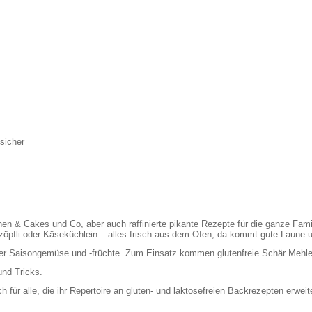
gsicher
n & Cakes und Co, aber auch raffinierte pikante Rezepte für die ganze Famil
pfli oder Käseküchlein – alles frisch aus dem Ofen, da kommt gute Laune un
t der Saisongemüse und -früchte. Zum Einsatz kommen glutenfreie Schär Mehl
und Tricks.
h für alle, die ihr Repertoire an gluten- und laktosefreien Backrezepten erwei