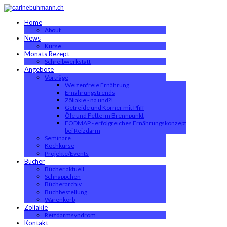
Home
About
News
Kurse
Monats Rezept
Schreibwerkstatt
Angebote
Vorträge
Weizenfreie Ernährung
Ernährungstrends
Zöliakie - na und?!
Getreide und Körner mit Pfiff
Öle und Fette im Brennpunkt
FODMAP - erfolgreiches Ernährungskonzept
bei Reizdarm
Seminare
Kochkurse
Projekte/Events
Bücher
Bücher aktuell
Schnäppchen
Bücherarchiv
Buchbestellung
Warenkorb
Zöliakie
Reizdarmsyndrom
Kontakt